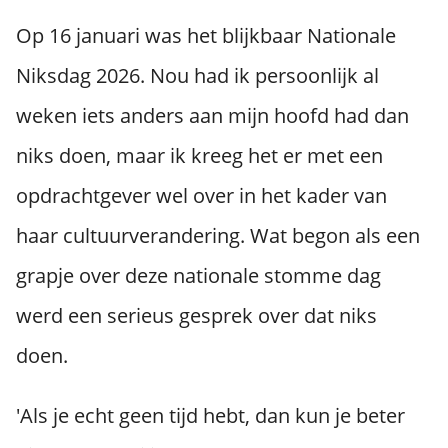
s kan de
Op 16 januari was het blijkbaar Nationale
e niet
oneren.
Niksdag 2026. Nou had ik persoonlijk al
ieken
weken iets anders aan mijn hoofd had dan
ische
niks doen, maar ik kreeg het er met een
s worden
kt om
opdrachtgever wel over in het kader van
em
tie te
haar cultuurverandering. Wat begon als een
elen over
grapje over deze nationale stomme dag
drag van
zoeker op
werd een serieus gesprek over dat niks
site.
doen.
ing
ingcookies
'Als je echt geen tijd hebt, dan kun je beter
 gebruikt
oekers te