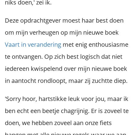
niks doen,' zei ik.
 op de
e. Hierdoor
Deze opdrachtgever moest haar best doen
 website-
ren
om mijn verheugen op mijn nieuwe boek
nte
enties
Vaart in verandering
met enig enthousiasme
gebaseerd
te ontvangen. Op zich best logisch dat niet
 gedrag van
ezoeker.
iedereen kwispelend over mijn nieuwe boek
in aantocht rondloopt, maar zij zuchtte diep.
uren
'Sorry hoor, hartstikke leuk voor jou, maar ik
ben echt een beetje chagrijnig. Er is zoveel te
doen, we hebben zoveel aan onze fiets
hangen met alle nieuwe regels waar we aan