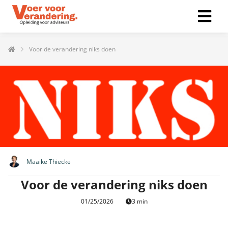
Voor de verandering niks doen
ngen
 policy
oneel
onele
s zijn
kelijk om
Maaike Thiecke
bsite te
Voor de verandering niks doen
ken. Ze
 gebruikt
01/25/2026
3 min
asisfuncties
der deze