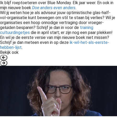
Ik blijf roeptoeteren over Blue Monday. Elk jaar weer. En ook in
mijn nieuwe boek
Doe anders even anders
.
Wil jij weten hoe je als adviseur jouw optimistische glas-half-
vol-organisatie kunt bewegen om stil te staan bij verlies? Wil je
organisaties een hoop onnodige vertraging door vroeger-
geluiden besparen? Schrijf je dan in voor de
training
cultuurdingetjes
die in april start; er zijn nog een paar plekken!
En wil je de eerste versie van mijn nieuwe boek niet missen?
Schrijf je dan meteen even in op deze
ik-wil-het-als-eerste-
hebben-lijst
.
Bekijk ook