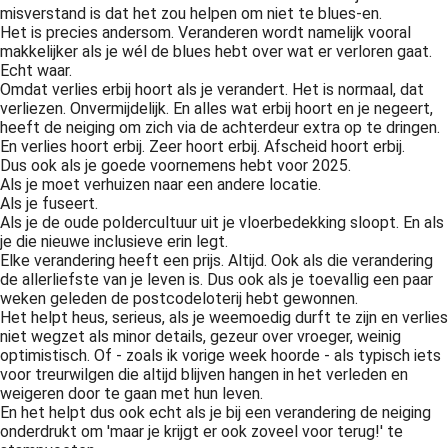
misverstand is dat het zou helpen om niet te blues-en.
 op de
Het is precies andersom. Veranderen wordt namelijk vooral
e. Hierdoor
makkelijker als je wél de blues hebt over wat er verloren gaat.
 website-
Echt waar.
Omdat verlies erbij hoort als je verandert. Het is normaal, dat
ren
verliezen. Onvermijdelijk. En alles wat erbij hoort en je negeert,
nte
heeft de neiging om zich via de achterdeur extra op te dringen.
enties
En verlies hoort erbij. Zeer hoort erbij. Afscheid hoort erbij.
gebaseerd
Dus ook als je goede voornemens hebt voor 2025.
Als je moet verhuizen naar een andere locatie.
 gedrag van
Als je fuseert.
ezoeker.
Als je de oude poldercultuur uit je vloerbedekking sloopt. En als
je die nieuwe inclusieve erin legt.
Elke verandering heeft een prijs. Altijd. Ook als die verandering
uren
de allerliefste van je leven is. Dus ook als je toevallig een paar
weken geleden de postcodeloterij hebt gewonnen.
Het helpt heus, serieus, als je weemoedig durft te zijn en verlies
niet wegzet als minor details, gezeur over vroeger, weinig
optimistisch. Of - zoals ik vorige week hoorde - als typisch iets
voor treurwilgen die altijd blijven hangen in het verleden en
weigeren door te gaan met hun leven.
En het helpt dus ook echt als je bij een verandering de neiging
onderdrukt om 'maar je krijgt er ook zoveel voor terug!' te