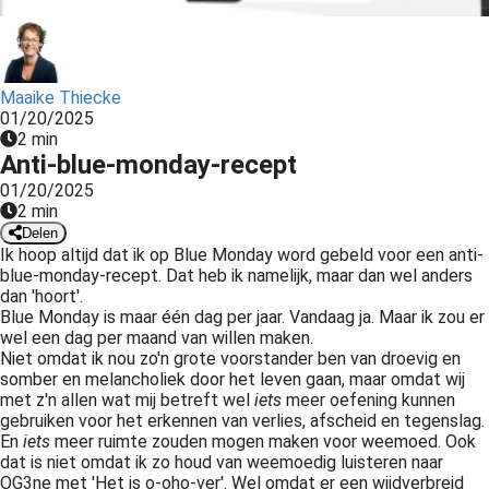
s kan de
e niet
oneren.
Maaike Thiecke
ieken
01/20/2025
2 min
ische
Anti-blue-monday-recept
s worden
01/20/2025
kt om
2 min
em
Delen
tie te
Ik hoop altijd dat ik op Blue Monday word gebeld voor een anti-
elen over
blue-monday-recept. Dat heb ik namelijk, maar dan wel anders
dan 'hoort'.
drag van
Blue Monday is maar één dag per jaar. Vandaag ja. Maar ik zou er
zoeker op
wel een dag per maand van willen maken.
site.
Niet omdat ik nou zo'n grote voorstander ben van droevig en
somber en melancholiek door het leven gaan, maar omdat wij
ing
met z'n allen wat mij betreft wel
iets
meer oefening kunnen
gebruiken voor het erkennen van verlies, afscheid en tegenslag.
ingcookies
En
iets
meer ruimte zouden mogen maken voor weemoed. Ook
 gebruikt
dat is niet omdat ik zo houd van weemoedig luisteren naar
oekers te
OG3ne met 'Het is o-oho-ver'. Wel omdat er een wijdverbreid