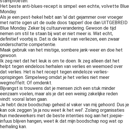
stampvoeten.
Het beste anti-blues-recept is simpel: een echte, volvette Blue
Monday.
Als je een pest-hekel hebt aan 'al dat gejammer over vroeger
met natte ogen uit de oude doos tappen' doe dan UITGEBREID
Blue Monday. Zeker bij cultuurverandering. Gewoon de tijd
nemen om stil te staan bij wat er niet meer is. Wat echt,
definitief voorbij is. Dat is de kunst van verliezen, een zwaar
onderschatte competentie.
Maak gebruik van het mistige, sombere jank-weer en doe het
gewoon.
Ik zeg niet dat het leuk is om te doen. Ik zeg alleen dat het
helpt tegen eindeloos herhalen van verlies en weemoed over
dat verlies. Het is het recept tegen eindeloze verlies-
oprispingen. Simpelweg omdat je het verlies niet meer
wegmoffelt. Of omdenkt.
Bijvangst is trouwens dat je mensen zich een stuk minder
eenzaam voelen, maar als je dat een weinig zakelijke reden
vindt: vooral laten gaan.
Je hebt deze boodschap geheid al vaker van mij gehoord. Dus je
kan ook zeggen 'ja ja nou weet ik het wel'. Zolang organisaties
hun medewerkers met de beste intenties nog aan het joepie-
infuus blijven hangen, weet ik dat mijn boodschap nog wat op
herhaling kan.