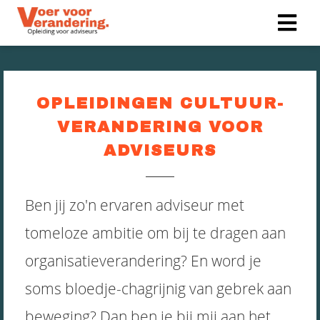
ngen
 policy
OPLEIDINGEN CULTUUR-
VERANDERING VOOR
ADVISEURS
oneel
onele
Ben jij zo'n ervaren adviseur met
s zijn
kelijk om
tomeloze ambitie om bij te dragen aan
bsite te
organisatieverandering? En word je
ken. Ze
 gebruikt
soms bloedje-chagrijnig van gebrek aan
asisfuncties
der deze
beweging? Dan ben je bij mij aan het