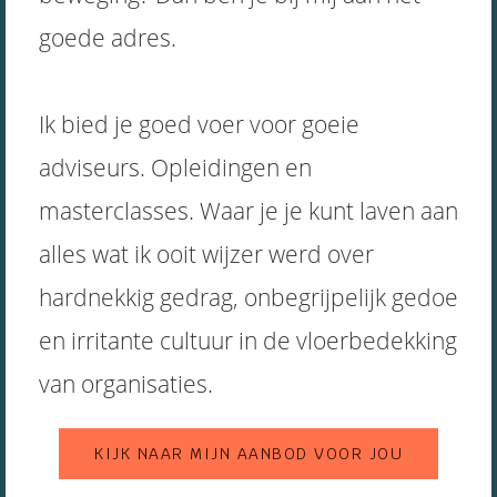
s kan de
goede adres.
e niet
oneren.
ieken
Ik bied je goed voer voor goeie
ische
adviseurs. Opleidingen en
s worden
kt om
masterclasses. Waar je je kunt laven aan
em
alles wat ik ooit wijzer werd over
tie te
elen over
hardnekkig gedrag, onbegrijpelijk gedoe
drag van
zoeker op
en irritante cultuur in de vloerbedekking
site.
van organisaties.
ing
ingcookies
KIJK NAAR MIJN AANBOD VOOR JOU
 gebruikt
oekers te