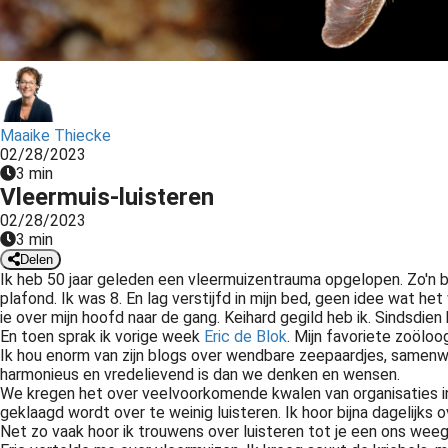
ezoeker.
Voorkeuren opslaan
Maaike Thiecke
02/28/2023
3 min
Vleermuis-luisteren
02/28/2023
3 min
Delen
Ik heb 50 jaar geleden een vleermuizentrauma opgelopen. Zo'n b
plafond. Ik was 8. En lag verstijfd in mijn bed, geen idee wat he
ie over mijn hoofd naar de gang. Keihard gegild heb ik. Sindsdien
En toen sprak ik vorige week
Eric de Blok
. Mijn favoriete zoöloo
Ik hou enorm van zijn blogs over wendbare zeepaardjes, samenwe
harmonieus en vredelievend is dan we denken en wensen.
We kregen het over veelvoorkomende kwalen van organisaties in v
geklaagd wordt over te weinig luisteren. Ik hoor bijna dagelijks o
Net zo vaak hoor ik trouwens over luisteren tot je een ons weeg