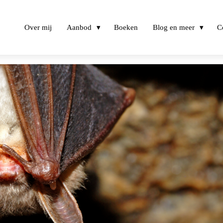
Over mij
Aanbod
Boeken
Blog en meer
C