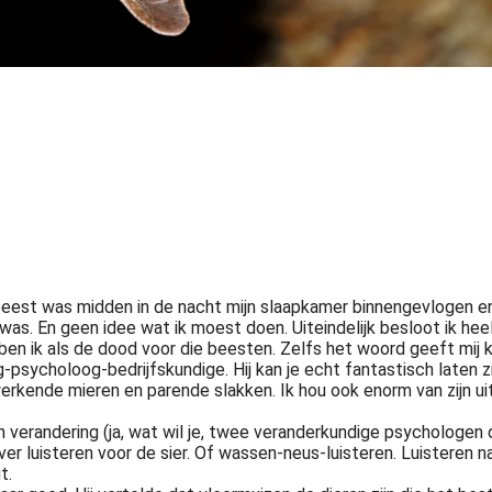
eest was midden in de nacht mijn slaapkamer binnengevlogen en 
t was. En geen idee wat ik moest doen. Uiteindelijk besloot ik he
 ben ik als de dood voor die beesten. Zelfs het woord geeft mij k
g-psycholoog-bedrijfskundige. Hij kan je echt fantastisch laten z
rkende mieren en parende slakken. Ik hou ook enorm van zijn uit
erandering (ja, wat wil je, twee veranderkundige psychologen die
ver luisteren voor de sier. Of wassen-neus-luisteren. Luisteren na
t.