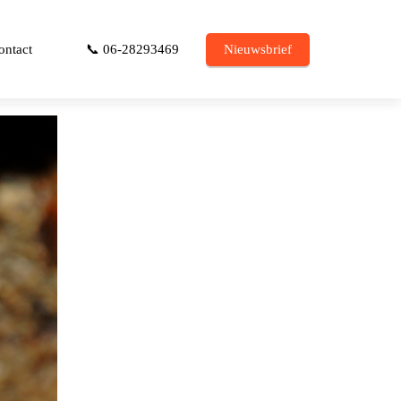
ontact
📞 06-28293469
Nieuwsbrief