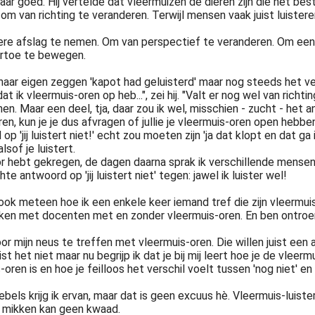
aar goed. Hij vertelde dat vleermuizen de dieren zijn die het bes
en om van richting te veranderen. Terwijl mensen vaak juist luiste
ndere afslag te nemen. Om van perspectief te veranderen. Om een
artoe te bewegen.
ar eigen zeggen 'kapot had geluisterd' maar nog steeds het verwi
 ik vleermuis-oren op heb...", zei hij. "Valt er nog wel van richti
en. Maar een deel, tja, daar zou ik wel, misschien - zucht - het a
teren, kun je je dus afvragen of jullie je vleermuis-oren open hebb
j luistert niet!' echt zou moeten zijn 'ja dat klopt en dat ga i
sof je luistert.
oor hebt gekregen, de dagen daarna sprak ik verschillende mensen
antwoord op 'jij luistert niet' tegen: jawel ik luister wel!
n ook meteen hoe ik een enkele keer iemand tref die zijn vleermuis
ekken met docenten met en zonder vleermuis-oren. En ben ontroer
 mijn neus te treffen met vleermuis-oren. Die willen juist een 
st het niet maar nu begrijp ik dat je bij mij leert hoe je de vle
n is en hoe je feilloos het verschil voelt tussen 'nog niet' en 'e
ebels krijg ik ervan, maar dat is geen excuus hè. Vleermuis-luiste
r mikken kan geen kwaad.