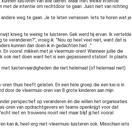
t kunnen luisteren van alle dieren. Maar met welke intentie
ren met de intentie om rechtdoor te gaan. Juist niet van richting
 andere weg te gaan. Je te laten verrassen. Iets te horen wat je
jt kreeg te weinig te luisteren. Gek werd hij ervan. Ik vertelde
ng te veranderen?", vroeg ik. "Nou op heel veel niet, want dat is
nders kunnen dan doen ik in gedachten had ..."
en. En vooral: mikken met je vleermuis-oren! Wanneer jullie die
k ook niet doen want het is een gepasseerd station'. In plaats
 met luistervaardigheden die niet helemaal (of helemaal niet)
-oren thuis heeft gelaten. En een hele groep die een kei is in
d door de vleermuis-oren van 8 grote kinderen aan mijn
ander perspectief op veranderen èn die willen het organisaties
ermuis-oren van opdrachtgevers en teams openkrijgt voor dat
cht niet en trouwens nooit niet maar blijf jij het vooral
ren kan ik; heel-erg-niet-vleermuis-luisteren ook. Misschien iets