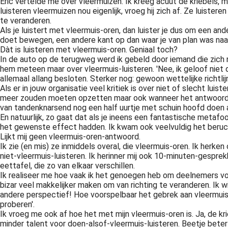
Eric vertelde me over vleermuizen. Ik kreeg acuut de kriebels, m
luisteren vleermuizen nou eigenlijk, vroeg hij zich af. Ze luister
te veranderen.
Als je luistert met vleermuis-oren, dan luister je dus om een a
doet bewegen, een andere kant op dan waar je van plan was na
Dàt is luisteren met vleermuis-oren. Geniaal toch?
In de auto op de terugweg werd ik gebeld door iemand die zich na
hem meteen maar over vleermuis-luisteren. 'Nee, ik geloof niet dat
allemaal allang besloten. Sterker nog: gewoon wettelijke richtlijn
Als er in jouw organisatie veel kritiek is over niet of slecht luis
meer zouden moeten opzetten maar ook wanneer het antwoord op 'ji
van tandenknarsend nog een half uurtje met schuin hoofd doen al
En natuurlijk, zo gaat dat als je ineens een fantastische metaf
het gewenste effect hadden. Ik kwam ook veelvuldig het beruchte 
Lijkt mij geen vleermuis-oren-antwoord.
Ik zie (en mis) ze inmiddels overal, die vleermuis-oren. Ik herke
niet-vleermuis-luisteren. Ik herinner mij ook 10-minuten-gespr
eettafel, die zo van elkaar verschillen.
Ik realiseer me hoe vaak ik het genoegen heb om deelnemers voor
bizar veel makkelijker maken om van richting te veranderen. Ik wi
andere perspectief! Hoe voorspelbaar het gebrek aan vleermuis-ore
proberen'.
Ik vroeg me ook af hoe het met mijn vleermuis-oren is. Ja, de kri
minder talent voor doen-alsof-vleermuis-luisteren. Beetje bete