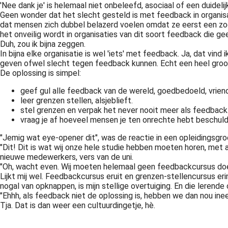
'Nee dank je' is helemaal niet onbeleefd, asociaal of een duidel
Geen wonder dat het slecht gesteld is met feedback in organi
dat mensen zich dubbel belazerd voelen omdat ze eerst een zog
het onveilig wordt in organisaties van dit soort feedback die ge
Duh, zou ik bijna zeggen.
In bijna elke organisatie is wel 'iets' met feedback. Ja, dat v
geven ofwel slecht tegen feedback kunnen. Echt een heel groot 
De oplossing is simpel:
geef gul alle feedback van de wereld, goedbedoeld, vriendel
leer grenzen stellen, alsjeblieft.
stel grenzen en verpak het never nooit meer als feedback
vraag je af hoeveel mensen je ten onrechte hebt beschuld
"Jemig wat eye-opener dit", was de reactie in een opleidingsgro
"Dit! Dit is wat wij onze hele studie hebben moeten horen, met 
nieuwe medewerkers, vers van de uni.
"Oh, wacht even. Wij moeten helemaal geen feedbackcursus doen.
Lijkt mij wel. Feedbackcursus eruit en grenzen-stellencursus er
nogal van opknappen, is mijn stellige overtuiging. En die lerende 
"Ehhh, als feedback niet de oplossing is, hebben we dan nou inee
Tja. Dat is dan weer een cultuurdingetje, hè.