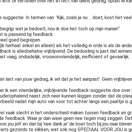
 iets te vertellen over het effect van diens gedrag, opdat ie kan
ende suggestie. In termen van: 'Kijk, zoals je nu ... doet, kost het
k begrijp wat je bedoelt, nou ik doe het toch op mijn manier".
t is passend bij feedback.
eeel goed begrepen.
erhaal: enkel en alleen) als het volledig in orde is als de ander
ck is allesbehalve vrijblijvend. De bedoeling is juist dat iemand
vaag, onduidelijk, vrouwonvriendelijk, inefficiënt of gevaarlijk.
bben last van jouw gedrag, ik wil dat je het aanpast'. Geen vrijblijve
ik een vriendelijke, vrijblijvende feedback-suggestie doe over 
houderophalend naast zich neer kunnen leggen zonder dat de pleur
beeld nadat mijn auto van voor tot achter langs een paaltje is ger
wel vaak slecht in het onderscheid maken tussen feedback en gre
nde feedback. Waar je dan weer geen nee tegen mag zeggen. Dat
 jou joh' en dan bij 'nee dank je' de boel toch bij jou naar binne
ert iets gezonds te slikken, wat ook nog SPECIAAL VOOR JOU is 