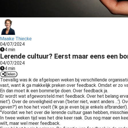
ezoeker.
Voorkeuren opslaan
Maaike Thiecke
04/07/2024
4 min
Lerende cultuur? Eerst maar eens een b
04/07/2024
4 min
Delen
Toevallig was ik de afgelopen weken bij verschillende organisati
vast, want ik ga makkelijk preken over feedback. Omdat er zo v
En dan moet ik een bommetje doen. Over feedback ja.
Er wordt wat afgeworsteld met feedback. Over het belang ervan (
niet'). Over de onveiligheid ervan ('beter niet, want anders ...')
geven?') en hoe het voelt ('ik ga je even bij je enkels afbranden
"Voordat we het over die lerende cultuur gaan hebben, misschien
In twee weken tijd was het drie keer raak. Dus nog maar een keer
wilt, maar wel meer feedback.