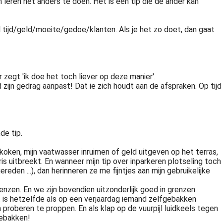
 leren het anders te doen. Het is een tip die de ander kan
 veel tijd/geld/moeite/gedoe/klanten. Als je het zo doet, dan gaat
 zegt 'ik doe het toch liever op deze manier'.
 zijn gedrag aanpast! Dat ie zich houdt aan de afspraken. Op tijd
nde tip.
koken, mijn vaatwasser inruimen of geld uitgeven op het terras,
is uitbreekt. En wanneer mijn tip over inparkeren plotseling toch
eden ...), dan herinneren ze me fijntjes aan mijn gebruikelijke
nzen. En we zijn bovendien uitzonderlijk goed in grenzen
 is hetzelfde als op een verjaardag iemand zelfgebakken
n proberen te proppen. En als klap op de vuurpijl luidkeels tegen
gebakken!