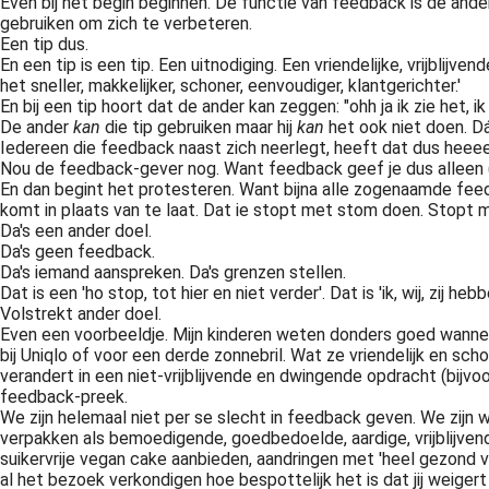
Even bij het begin beginnen. De functie van feedback is de ander
gebruiken om zich te verbeteren.
Een tip dus.
En een tip is een tip. Een uitnodiging. Een vriendelijke, vrijblijv
het sneller, makkelijker, schoner, eenvoudiger, klantgerichter.'
En bij een tip hoort dat de ander kan zeggen: "ohh ja ik zie het, i
De ander
kan
die tip gebruiken maar hij
kan
het ook niet doen. Dá
Iedereen die feedback naast zich neerlegt, heeft dat dus heee
Nou de feedback-gever nog. Want feedback geef je dus alleen (ik h
En dan begint het protesteren. Want bijna alle zogenaamde feedba
komt in plaats van te laat. Dat ie stopt met stom doen. Stopt met 
Da's een ander doel.
Da's geen feedback.
Da's iemand aanspreken. Da's grenzen stellen.
Dat is een 'ho stop, tot hier en niet verder'. Dat is 'ik, wij, zij he
Volstrekt ander doel.
Even een voorbeeldje. Mijn kinderen weten donders goed wanneer 
bij Uniqlo of voor een derde zonnebril. Wat ze vriendelijk en sc
verandert in een niet-vrijblijvende en dwingende opdracht (bijvoor
feedback-preek.
We zijn helemaal niet per se slecht in feedback geven. We zijn 
verpakken als bemoedigende, goedbedoelde, aardige, vrijblijve
suikervrije vegan cake aanbieden, aandringen met 'heel gezond voor
al het bezoek verkondigen hoe bespottelijk het is dat jij weig