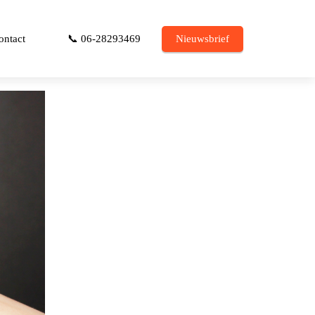
ontact
📞 06-28293469
Nieuwsbrief