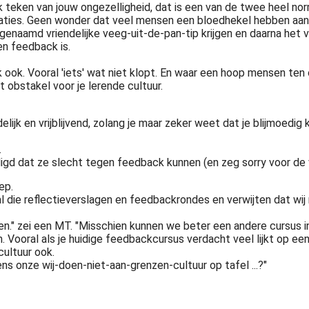
ijk teken van jouw ongezelligheid, dat is een van de twee heel n
saties. Geen wonder dat veel mensen een bloedhekel hebben aa
enaamd vriendelijke veeg-uit-de-pan-tip krijgen en daarna het 
en feedback is.
ind ik ook. Vooral 'iets' wat niet klopt. En waar een hoop mense
obstakel voor je lerende cultuur.
ijk en vrijblijvend, zolang je maar zeker weet dat je blijmoedig k
.
igd dat ze slecht tegen feedback kunnen (en zeg sorry voor de v
ep.
al die reflectieverslagen en feedbackrondes en verwijten dat wij
" zei een MT. "Misschien kunnen we beter een andere cursus int
in. Vooral als je huidige feedbackcursus verdacht veel lijkt op 
cultuur ook.
ns onze wij-doen-niet-aan-grenzen-cultuur op tafel ...?"