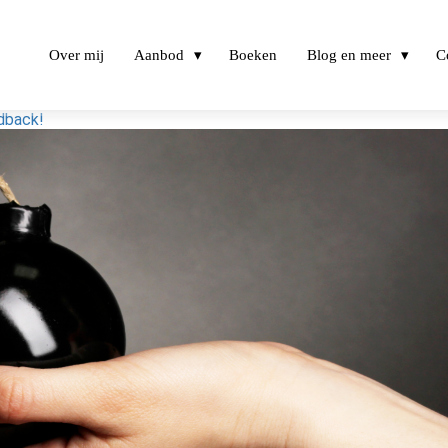
Over mij
Aanbod
Boeken
Blog en meer
C
dback!